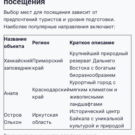
посещения
Выбор мест для посещения зависит от
предпочтений туристов и уровня подготовки.
Наиболее популярные направления включают:
Название
Регион
Краткое описание
объекта
Крупнейший природный
Ханкайский
Приморский
резерват Дальнего
заповедник
край
Востока с богатым
биоразнообразием
Курортный город с
Краснодарский
мягким климатом и
Анапа
край
живописными
ландшафтами
Исторический центр
Остров
Иркутская
Байкала с уникальной
Ольхон
область
культурой и природой