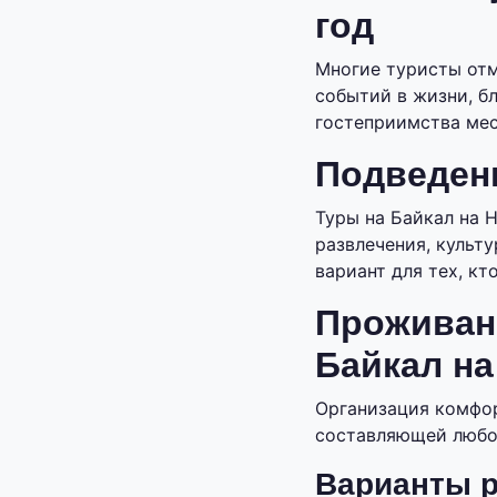
год
Многие туристы отм
событий в жизни, б
гостеприимства мес
Подведен
Туры на Байкал на 
развлечения, культ
вариант для тех, кт
Проживани
Байкал на
Организация комфор
составляющей любог
Варианты 