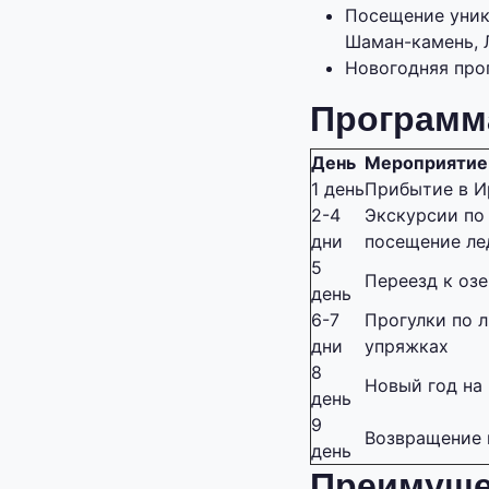
Посещение уник
Шаман-камень, 
Новогодняя про
Программа
День
Мероприятие
1 день
Прибытие в И
2-4
Экскурсии по
дни
посещение ле
5
Переезд к озе
день
6-7
Прогулки по л
дни
упряжках
8
Новый год на
день
9
Возвращение 
день
Преимущес