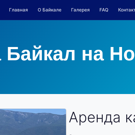
Главная
О Байкале
Галерея
FAQ
Контак
 Байкал на Н
Аренда к