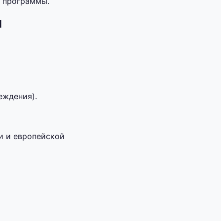
 программы.
я
еждения).
и и европейской