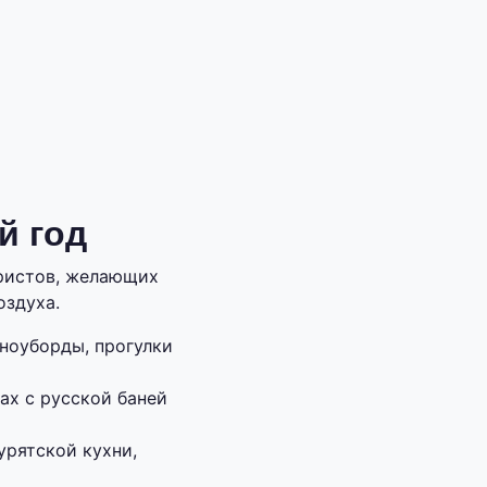
й год
ристов, желающих
оздуха.
сноуборды, прогулки
ах с русской баней
урятской кухни,