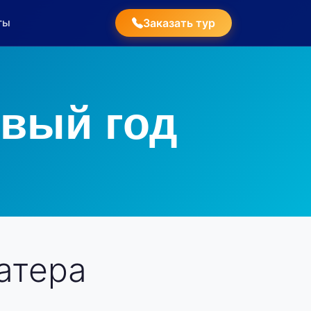
ты
Заказать тур
овый год
атера