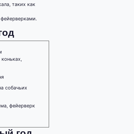
ала, таких как
 фейерверками.
год
м
 коньках,
ня
на собачьих
мма, фейерверк
ый год