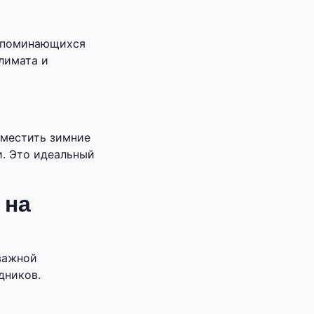
запоминающихся
лимата и
вместить зимние
и. Это идеальный
 на
важной
дников.