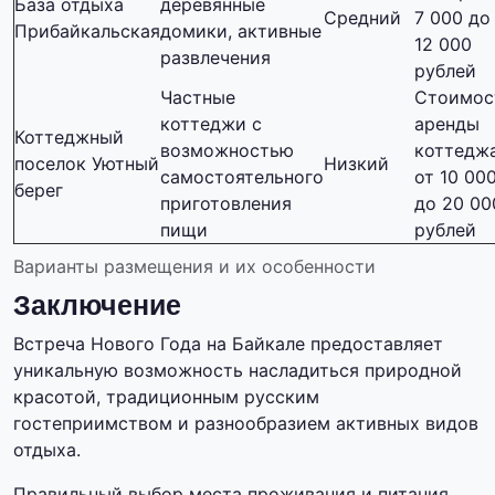
База отдыха
деревянные
Средний
7 000 до
Прибайкальская
домики, активные
12 000
развлечения
рублей
Частные
Стоимос
коттеджи с
аренды
Коттеджный
возможностью
коттедж
поселок Уютный
Низкий
самостоятельного
от 10 00
берег
приготовления
до 20 00
пищи
рублей
Варианты размещения и их особенности
Заключение
Встреча Нового Года на Байкале предоставляет
уникальную возможность насладиться природной
красотой, традиционным русским
гостеприимством и разнообразием активных видов
отдыха.
Правильный выбор места проживания и питания