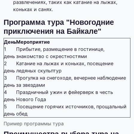
развлечениях, таких как катание на лыжах,
коньках и санях.
Программа тура "Новогодние
приключения на Байкале"
День
Мероприятие
1
Прибытие, размещение в гостинице,
день
знакомство с окрестностями
2
Катание на лыжах и коньках, посещение
день
ледяных скульптур
3
Прогулка на снегоходе, вечернее наблюдение
день
за звездами
4
Праздничный ужин и фейерверк в честь
день
Нового Года
5
Посещение горячих источников, прощальный
день
обед
Пример программы тура