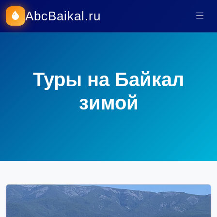
AbcBaikal.ru
Туры на Байкал
зимой