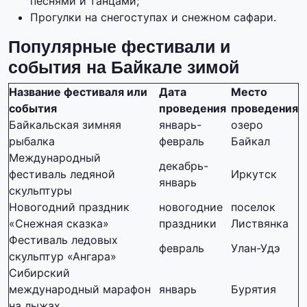
песнями и танцами;
Прогулки на снегоступах и снежном сафари.
Популярные фестивали и
события на Байкале зимой
Название фестиваля или
Дата
Место
события
проведения
проведения
Байкальская зимняя
январь-
озеро
рыбалка
февраль
Байкал
Международный
декабрь-
фестиваль ледяной
Иркутск
январь
скульптуры
Новогодний праздник
новогодние
поселок
«Снежная сказка»
праздники
Листвянка
Фестиваль ледовых
февраль
Улан-Удэ
скульптур «Ангара»
Сибирский
международный марафон
январь
Бурятия
на лыжах