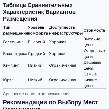
Таблица Сравнительных
Характеристик Вариантов
Размещения
Тип
Уровень
Доступность
Стоимость
размещения
комфорта
инфраструктуры
Высокие
Гостиница
Высокий
Хорошая
цены
Умеренные
База отдыха
Средний
Хорошая
цены
Дешевые
Кемпинг
Низкий
Ограниченная
цены
Самые
Юрта
Низкий
Ограниченная
низкие
цены
Сравнение вариантов размещения
Рекомендации по Выбору Мест