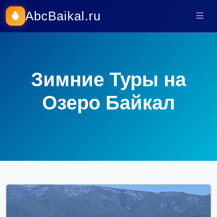
AbcBaikal.ru
Зимние Туры на
Озеро Байкал