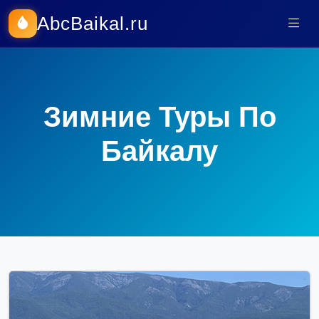
AbcBaikal.ru
Зимние Туры По
Байкалу